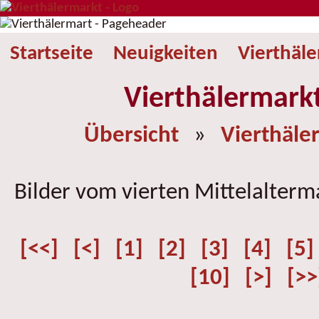
Startseite
Neuigkeiten
Vierthäl
Vierthälermark
Übersicht
»
Vierthäle
Bilder vom vierten Mittelalterm
[<<]
[<]
[1]
[2]
[3]
[4]
[5]
[10]
[>]
[>>