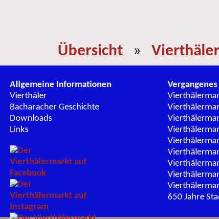
Übersicht
»
Vierthäle
Allgemeine Informationen
Vergangenes
Vierthäler
Vierthälerma
Bacharacher Geschichte
Vierthälerma
Downloads
Vierthälerma
Links
Vierthälerma
Vierthälerma
Vierthälerma
Vierthälerma
Vierthälerma
Vierthälerma
650 Jahre St