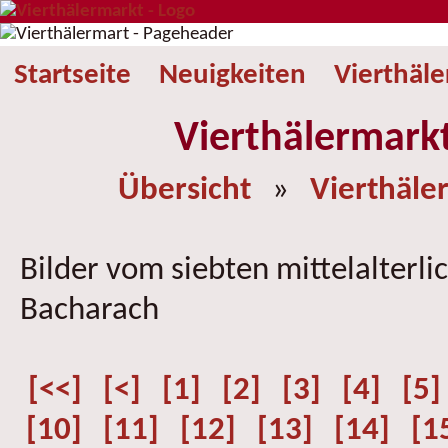
Startseite
Neuigkeiten
Vierthäl
Vierthälermark
Übersicht
»
Vierthäle
Bilder vom siebten mittelalterli
Bacharach
[<<]
[<]
[1]
[2]
[3]
[4]
[5]
[10]
[11]
[12]
[13]
[14]
[1