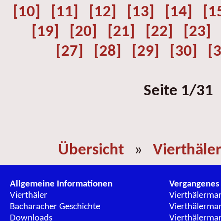
[10]
[11]
[12]
[13]
[14]
[1
[19]
[20]
[21]
[22]
[23]
[27]
[28]
[29]
[30]
[
Seite 1/31
Übersicht
»
Vierthäle
Allgemeine Informationen
Vergangenes
Vierthäler
Vierthälerma
Bacharacher Geschichte
Vierthälerma
Downloads
Vierthälerma