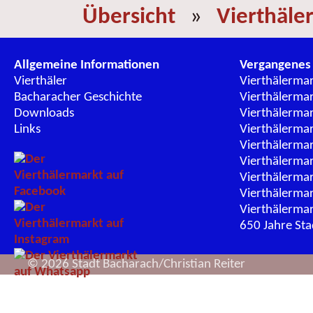
Übersicht
»
Vierthäle
Allgemeine Informationen
Vergangenes
Vierthäler
Vierthälerma
Bacharacher Geschichte
Vierthälerma
Downloads
Vierthälerma
Links
Vierthälerma
Vierthälerma
Vierthälerma
Vierthälerma
Vierthälerma
Vierthälerma
650 Jahre St
© 2026 Stadt Bacharach/Christian Reiter