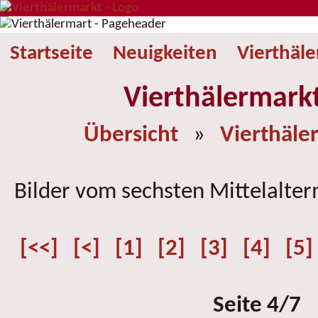
Startseite
Neuigkeiten
Vierthäl
Vierthälermark
Übersicht
»
Vierthäle
Bilder vom sechsten Mittelalter
[<<]
[<]
[1]
[2]
[3]
[4]
[5]
Seite 4/7