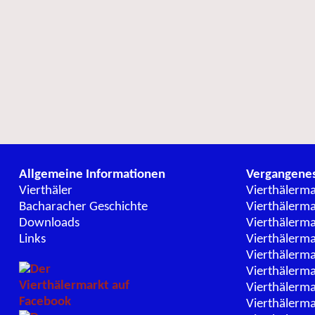
Allgemeine Informationen
Vergangene
Vierthäler
Vierthälerm
Bacharacher Geschichte
Vierthälerm
Downloads
Vierthälerm
Links
Vierthälerm
Vierthälerm
Vierthälerm
Vierthälerm
Vierthälerm