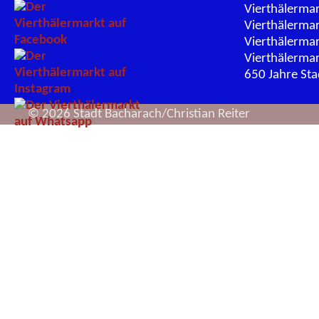
Vierthälerma
Vierthälerma
Vierthälerma
Vierthälerma
650 Jahre St
© 2026 Stadt Bacharach/Christian Reiter