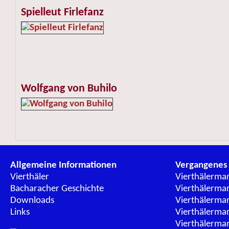
Spielleut Firlefanz
Wolfgang von Buhilo
Allgemeine Informationen
Vergangenes
Vierthäler
Vierthälerma
Bacharacher Geschichte
Vierthälerma
Downloads
Vierthälerma
Links
Vierthälerma
Vierthälerma