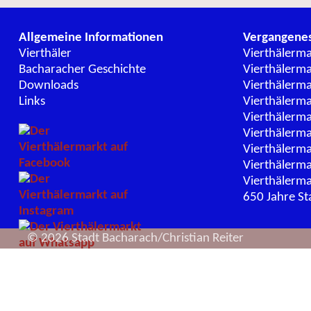
Allgemeine Informationen
Vergangene
Vierthäler
Vierthälerm
Bacharacher Geschichte
Vierthälerm
Downloads
Vierthälerm
Links
Vierthälerm
Vierthälerm
Vierthälerm
Vierthälerm
Vierthälerm
Vierthälerm
650 Jahre St
© 2026 Stadt Bacharach/Christian Reiter