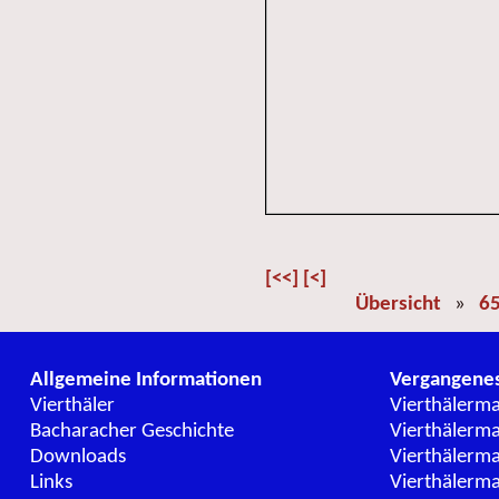
[<<]
[<]
Übersicht
»
65
Allgemeine Informationen
Vergangene
Vierthäler
Vierthälerm
Bacharacher Geschichte
Vierthälerm
Downloads
Vierthälerm
Links
Vierthälerm