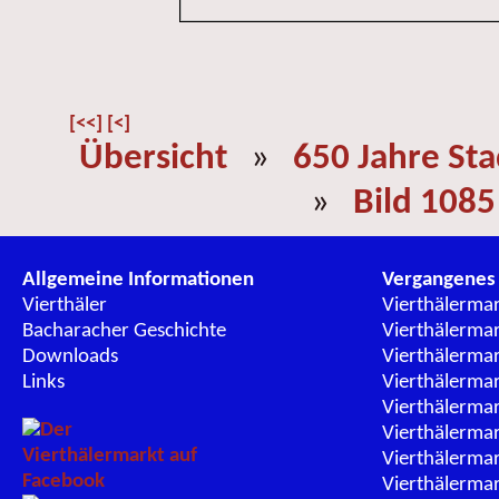
[<<]
[<]
Übersicht
»
650 Jahre St
»
Bild 1085
Allgemeine Informationen
Vergangenes
Vierthäler
Vierthälerma
Bacharacher Geschichte
Vierthälerma
Downloads
Vierthälerma
Links
Vierthälerma
Vierthälerma
Vierthälerma
Vierthälerma
Vierthälerma