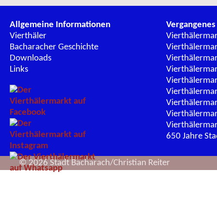
Allgemeine Informationen
Vergangenes
Vierthäler
Vierthälerma
Bacharacher Geschichte
Vierthälerma
Downloads
Vierthälerma
Links
Vierthälerma
Vierthälerma
Vierthälerma
Vierthälerma
Vierthälerma
Vierthälerma
650 Jahre St
© 2026 Stadt Bacharach/Christian Reiter