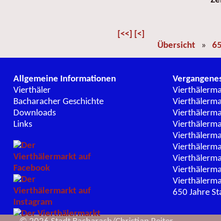
Ze
[<<]
[<]
Übersicht
»
65
Allgemeine Informationen
Vergangene
Vierthäler
Vierthälerm
Bacharacher Geschichte
Vierthälerm
Downloads
Vierthälerm
Links
Vierthälerm
Vierthälerm
Vierthälerm
Vierthälerm
Vierthälerm
Vierthälerm
650 Jahre St