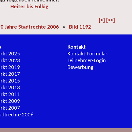
igt folgenden Teilnehmer:
Heiter bis Folkig
[>]
[>>]
0 Jahre Stadtrechte 2006
»
Bild 1192
s
Kontakt
arkt 2025
Kontakt-Formular
arkt 2023
Teilnehmer-Login
arkt 2019
Bewerbung
arkt 2017
arkt 2015
arkt 2013
arkt 2011
arkt 2009
arkt 2007
adtrechte 2006