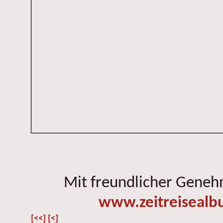
Mit freundlicher Gene
www.zeitreisealb
[<<]
[<]