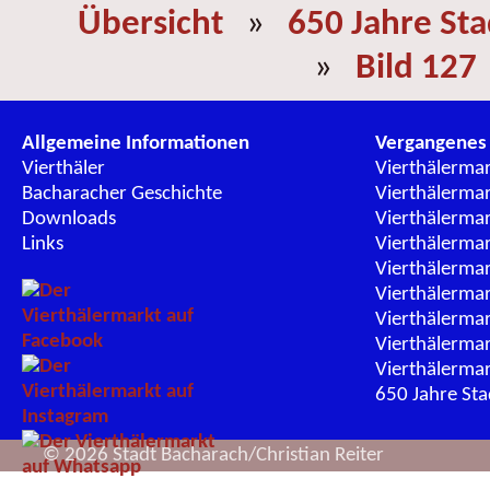
Übersicht
»
650 Jahre St
»
Bild 127
Allgemeine Informationen
Vergangenes
Vierthäler
Vierthälerma
Bacharacher Geschichte
Vierthälerma
Downloads
Vierthälerma
Links
Vierthälerma
Vierthälerma
Vierthälerma
Vierthälerma
Vierthälerma
Vierthälerma
650 Jahre St
© 2026 Stadt Bacharach/Christian Reiter