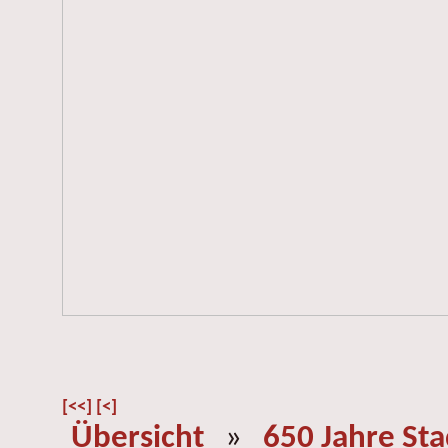
[<<]
[<]
Übersicht
»
650 Jahre St