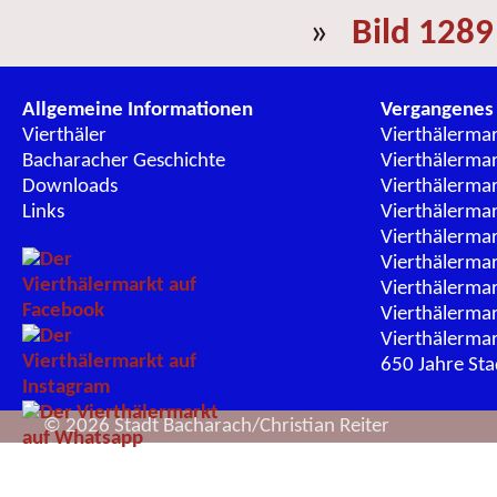
»
Bild 1289
Allgemeine Informationen
Vergangenes
Vierthäler
Vierthälerma
Bacharacher Geschichte
Vierthälerma
Downloads
Vierthälerma
Links
Vierthälerma
Vierthälerma
Vierthälerma
Vierthälerma
Vierthälerma
Vierthälerma
650 Jahre St
© 2026 Stadt Bacharach/Christian Reiter