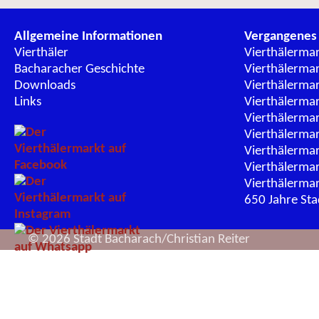
Allgemeine Informationen
Vergangenes
Vierthäler
Vierthälerma
Bacharacher Geschichte
Vierthälerma
Downloads
Vierthälerma
Links
Vierthälerma
Vierthälerma
Vierthälerma
Vierthälerma
Vierthälerma
Vierthälerma
650 Jahre St
© 2026 Stadt Bacharach/Christian Reiter