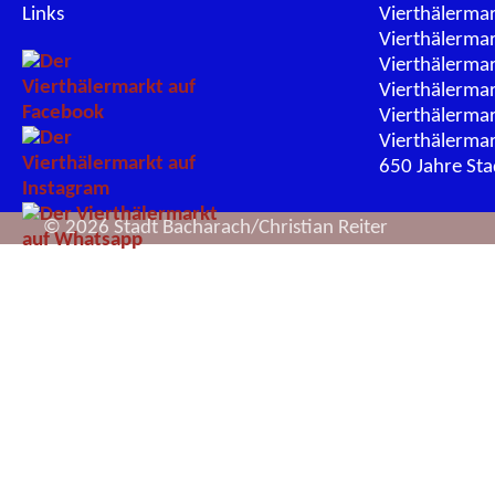
Links
Vierthälerma
Vierthälerma
Vierthälerma
Vierthälerma
Vierthälerma
Vierthälerma
650 Jahre St
© 2026 Stadt Bacharach/Christian Reiter