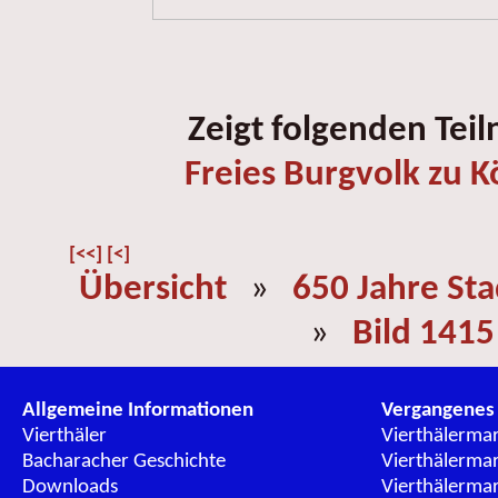
Zeigt folgenden Tei
Freies Burgvolk zu 
[<<]
[<]
Übersicht
»
650 Jahre St
»
Bild 1415
Allgemeine Informationen
Vergangenes
Vierthäler
Vierthälerma
Bacharacher Geschichte
Vierthälerma
Downloads
Vierthälerma