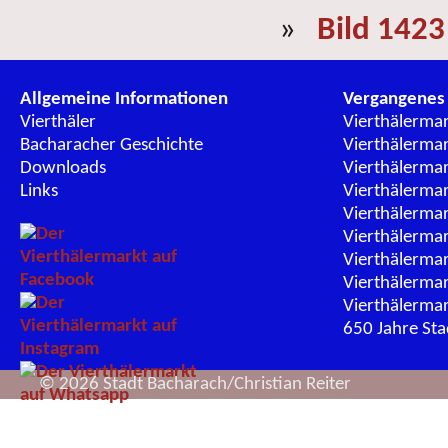
»
Bild 1423
Allgemeine Informationen
Vergangenes
Vierthäler
Vierthälerma
Bacharacher Geschichte
Vierthälerma
Downloads
Vierthälerma
Links
Vierthälerma
Vierthälerma
Vierthälerma
Vierthälerma
Vierthälerma
Vierthälerma
650 Jahre St
© 2026 Stadt Bacharach/Christian Reiter