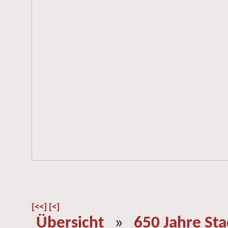
[<<]
[<]
Übersicht
»
650 Jahre St