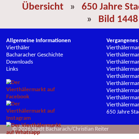
Übersicht
»
650 Jahre St
»
Bild 1448
Allgemeine Informationen
Vergangenes
Vierthäler
Vierthälerma
Bacharacher Geschichte
Vierthälerma
Downloads
Vierthälerma
Links
Vierthälerma
Vierthälerma
Vierthälerma
Vierthälerma
Vierthälerma
Vierthälerma
650 Jahre St
© 2026 Stadt Bacharach/Christian Reiter