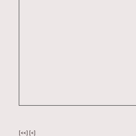
[<<] [<]