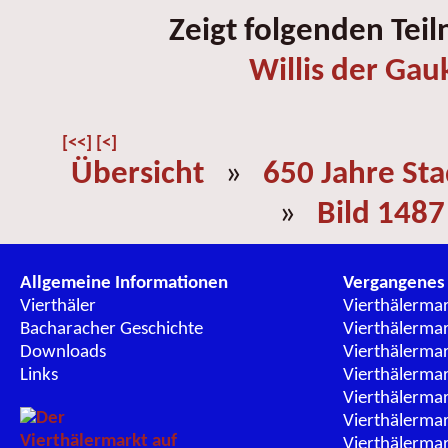
Zeigt folgenden Tei
Willis der Gau
[<<]
[<]
Übersicht
»
650 Jahre St
»
Bild 1487
Allgemeine Informationen
Vergangenes
Vierthäler
Vierthälerma
Bacharacher Geschichte
Vierthälerma
Downloads
Vierthälerma
Links
Vierthälerma
Vierthälerma
Vierthälerma
Vierthälerma