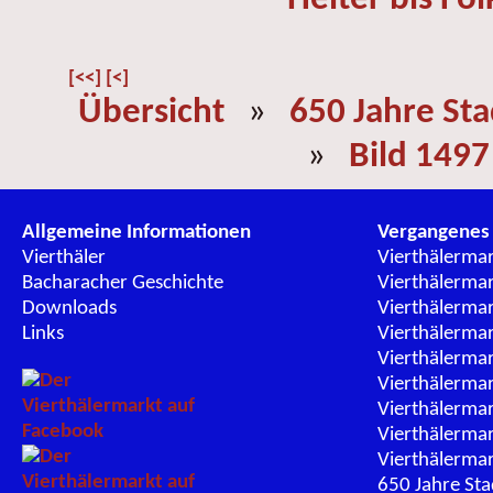
[<<]
[<]
Übersicht
»
650 Jahre St
»
Bild 1497
Allgemeine Informationen
Vergangenes
Vierthäler
Vierthälerma
Bacharacher Geschichte
Vierthälerma
Downloads
Vierthälerma
Links
Vierthälerma
Vierthälerma
Vierthälerma
Vierthälerma
Vierthälerma
Vierthälerma
650 Jahre St