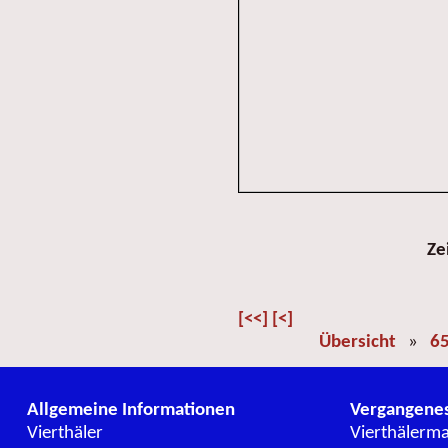
Ze
[<<]
[<]
Übersicht
»
65
Allgemeine Informationen
Vergangene
Vierthäler
Vierthälerm