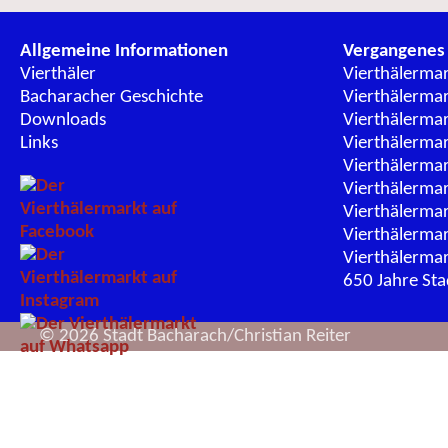
Allgemeine Informationen
Vergangenes
Vierthäler
Vierthälerma
Bacharacher Geschichte
Vierthälerma
Downloads
Vierthälerma
Links
Vierthälerma
Vierthälerma
Vierthälerma
Vierthälerma
Vierthälerma
Vierthälerma
650 Jahre St
© 2026 Stadt Bacharach/Christian Reiter