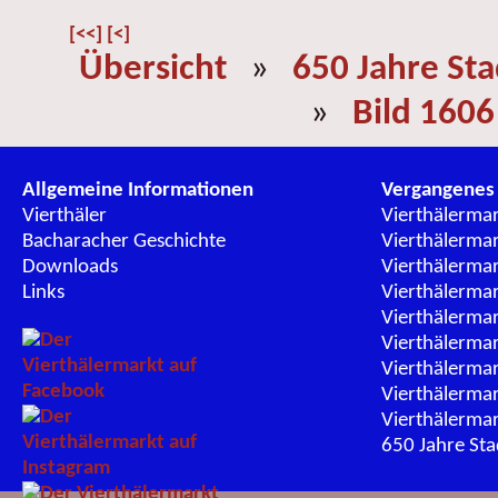
[<<]
[<]
Übersicht
»
650 Jahre St
»
Bild 1606
Allgemeine Informationen
Vergangenes
Vierthäler
Vierthälerma
Bacharacher Geschichte
Vierthälerma
Downloads
Vierthälerma
Links
Vierthälerma
Vierthälerma
Vierthälerma
Vierthälerma
Vierthälerma
Vierthälerma
650 Jahre St