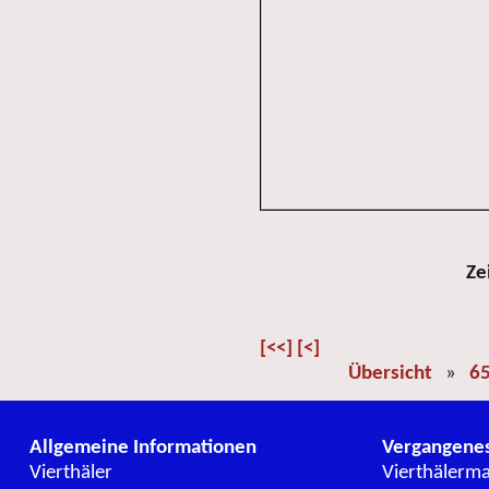
Ze
[<<]
[<]
Übersicht
»
65
Allgemeine Informationen
Vergangene
Vierthäler
Vierthälerm