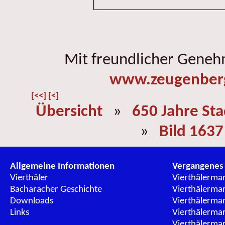
Mit freundlicher Gene
www.zeugenber
[<<]
[<]
Übersicht
»
650 Jahre St
»
Bild 1637
Allgemeine Informationen
Vergangenes
Vierthäler
Vierthälerma
Bacharacher Geschichte
Vierthälerma
Downloads
Vierthälerma
Links
Vierthälerma
Vierthälerma