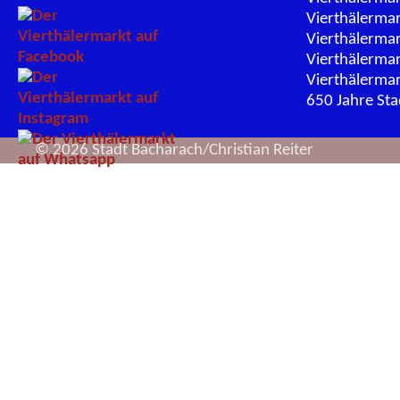
Vierthälerma
Vierthälerma
Vierthälerma
Vierthälerma
650 Jahre St
© 2026 Stadt Bacharach/Christian Reiter