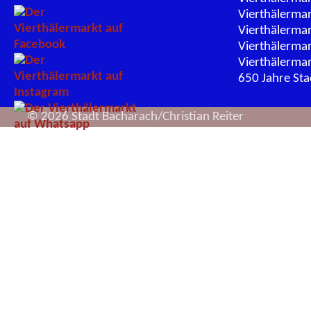
Vierthälerma
Vierthälerma
Vierthälerma
Vierthälerma
650 Jahre St
© 2026 Stadt Bacharach/Christian Reiter