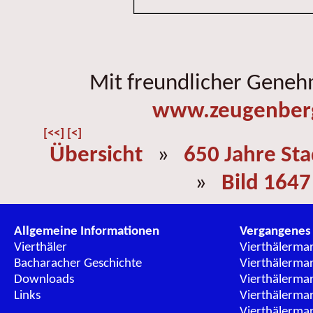
Mit freundlicher Gene
www.zeugenber
[<<]
[<]
Übersicht
»
650 Jahre St
»
Bild 1647
Allgemeine Informationen
Vergangenes
Vierthäler
Vierthälerma
Bacharacher Geschichte
Vierthälerma
Downloads
Vierthälerma
Links
Vierthälerma
Vierthälerma