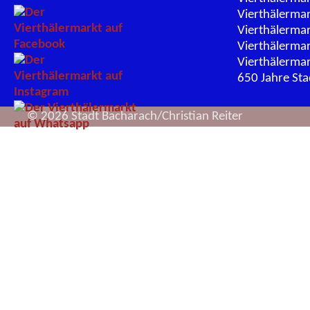
Vierthälerma
Vierthälerma
Vierthälerma
Vierthälerma
650 Jahre St
© 2026 Stadt Bacharach/Christian Reiter