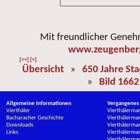
Mit freundlicher Gene
www.zeugenber
[<<]
[<]
Übersicht
»
650 Jahre St
»
Bild 1662
Allgemeine Informationen
Vergangenes
Vierthäler
Vierthälerma
Bacharacher Geschichte
Vierthälerma
Downloads
Vierthälerma
Links
Vierthälerma
Vierthälerma