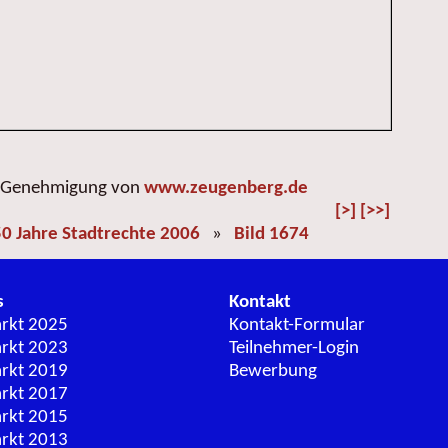
r Genehmigung von
www.zeugenberg.de
[>]
[>>]
0 Jahre Stadtrechte 2006
»
Bild 1674
s
Kontakt
arkt 2025
Kontakt-Formular
arkt 2023
Teilnehmer-Login
arkt 2019
Bewerbung
arkt 2017
arkt 2015
arkt 2013