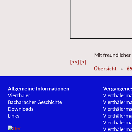
Mit freundliche
[<<]
[<]
Übersicht
»
65
Allgemeine Informationen
Vergangene
Vierthäler
Vierthälerm
Bacharacher Geschichte
Vierthälerm
Downloads
Vierthälerm
Links
Vierthälerm
Vierthälerm
Vierthälerm