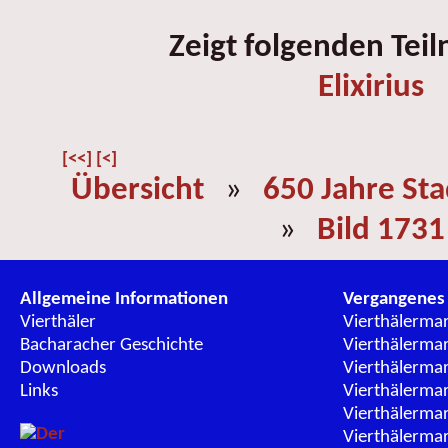
Zeigt folgenden Tei
Elixirius
[<<]
[<]
Übersicht
»
650 Jahre St
»
Bild 1731
Allgemeine Informationen
Vergangenes
Vierthäler
Vierthälerma
Bacharacher Geschichte
Vierthälerma
Downloads
Vierthälerma
Links
Vierthälerma
Vierthälerma
Vierthälerma