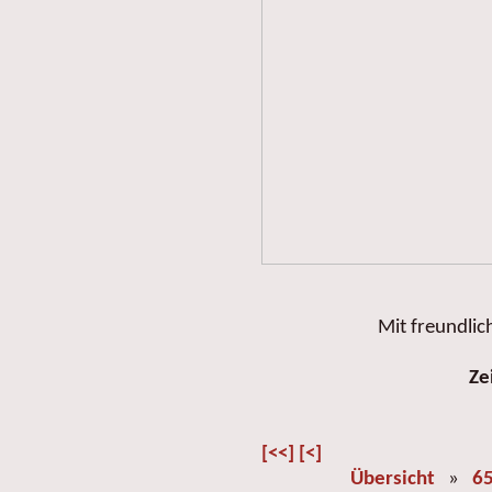
Mit freundlic
Ze
[<<]
[<]
Übersicht
»
65