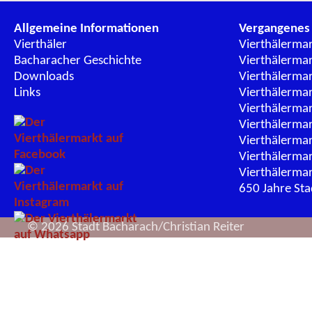
Allgemeine Informationen
Vergangenes
Vierthäler
Vierthälerma
Bacharacher Geschichte
Vierthälerma
Downloads
Vierthälerma
Links
Vierthälerma
Vierthälerma
Vierthälerma
Vierthälerma
Vierthälerma
Vierthälerma
650 Jahre St
© 2026 Stadt Bacharach/Christian Reiter