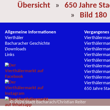
Übersicht
»
650 Jahre St
»
Bild 180
Allgemeine Informationen
Vergangenes
Vierthäler
Vierthälerma
Bacharacher Geschichte
Vierthälerma
Downloads
Vierthälerma
Links
Vierthälerma
Vierthälerma
Vierthälerma
Vierthälerma
Vierthälerma
Vierthälerma
650 Jahre St
© 2026 Stadt Bacharach/Christian Reiter