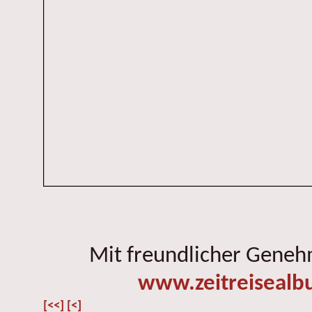
Mit freundlicher Gene
www.zeitreisealb
[<<]
[<]