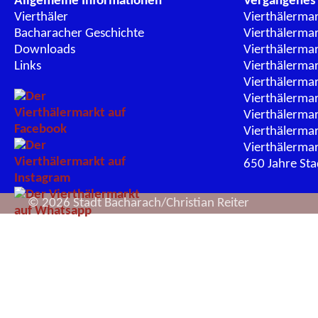
Allgemeine Informationen
Vergangenes
Vierthäler
Vierthälerma
Bacharacher Geschichte
Vierthälerma
Downloads
Vierthälerma
Links
Vierthälerma
Vierthälerma
Vierthälerma
Vierthälerma
Vierthälerma
Vierthälerma
650 Jahre St
© 2026 Stadt Bacharach/Christian Reiter