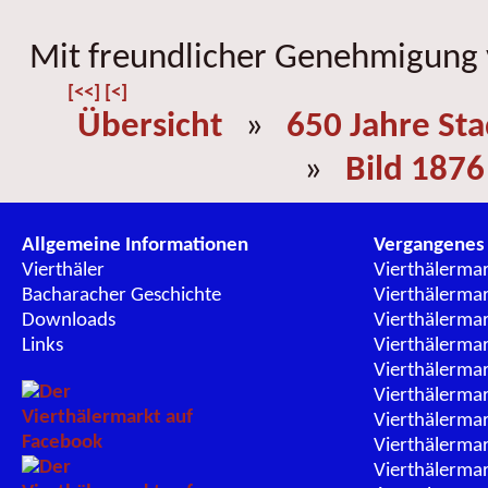
Mit freundlicher Genehmigung
[<<]
[<]
Übersicht
»
650 Jahre St
»
Bild 1876
Allgemeine Informationen
Vergangenes
Vierthäler
Vierthälerma
Bacharacher Geschichte
Vierthälerma
Downloads
Vierthälerma
Links
Vierthälerma
Vierthälerma
Vierthälerma
Vierthälerma
Vierthälerma
Vierthälerma