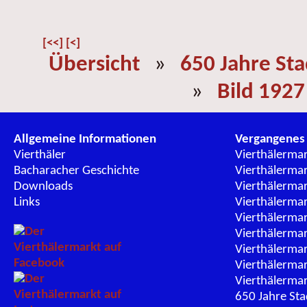
[<<]
[<]
Übersicht
»
650 Jahre St
»
Bild 1927
Allgemeine Informationen
Vergangenes
Vierthäler
Vierthälerma
Bacharacher Geschichte
Vierthälerma
Downloads
Vierthälerma
Links
Vierthälerma
Vierthälerma
Vierthälerma
Vierthälerma
Vierthälerma
Vierthälerma
650 Jahre St