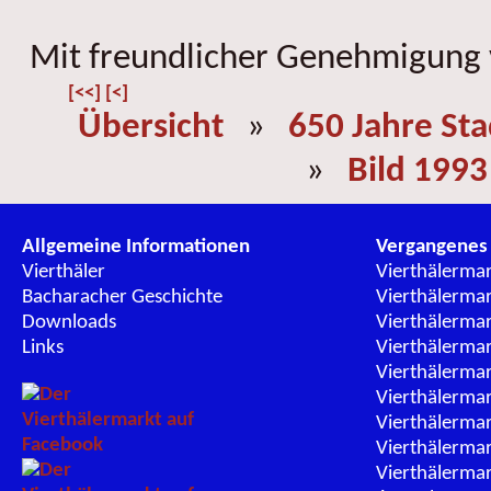
Mit freundlicher Genehmigung
[<<]
[<]
Übersicht
»
650 Jahre St
»
Bild 1993
Allgemeine Informationen
Vergangenes
Vierthäler
Vierthälerma
Bacharacher Geschichte
Vierthälerma
Downloads
Vierthälerma
Links
Vierthälerma
Vierthälerma
Vierthälerma
Vierthälerma
Vierthälerma
Vierthälerma