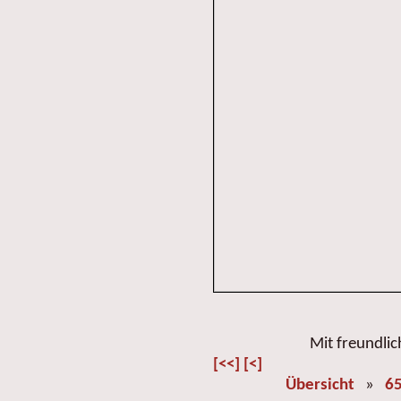
Mit freundli
[<<]
[<]
Übersicht
»
65