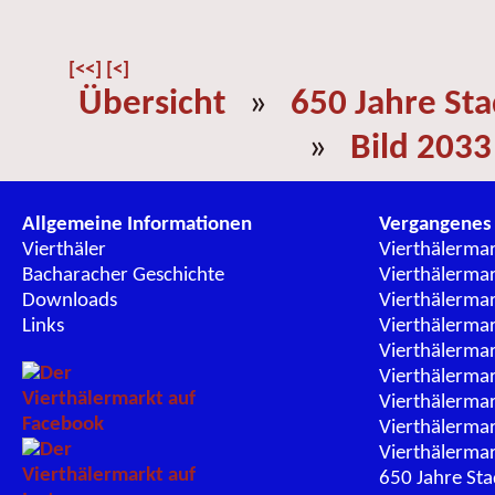
[<<]
[<]
Übersicht
»
650 Jahre St
»
Bild 2033
Allgemeine Informationen
Vergangenes
Vierthäler
Vierthälerma
Bacharacher Geschichte
Vierthälerma
Downloads
Vierthälerma
Links
Vierthälerma
Vierthälerma
Vierthälerma
Vierthälerma
Vierthälerma
Vierthälerma
650 Jahre St