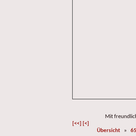
Mit freundli
[<<]
[<]
Übersicht
»
65