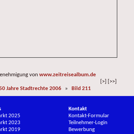
 Genehmigung von
www.zeitreisealbum.de
[>] [>>]
50 Jahre Stadtrechte 2006
»
Bild 211
s
Kontakt
arkt 2025
Kontakt-Formular
arkt 2023
Teilnehmer-Login
arkt 2019
Bewerbung