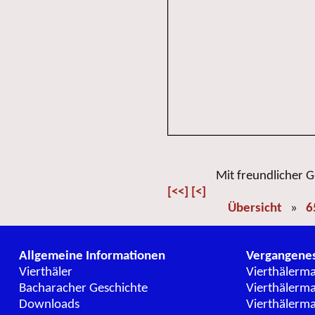
Mit freundlicher
[<<]
[<]
Übersicht
»
6
Allgemeine Informationen
Vergangene
Vierthäler
Vierthälerm
Bacharacher Geschichte
Vierthälerm
Downloads
Vierthälerm