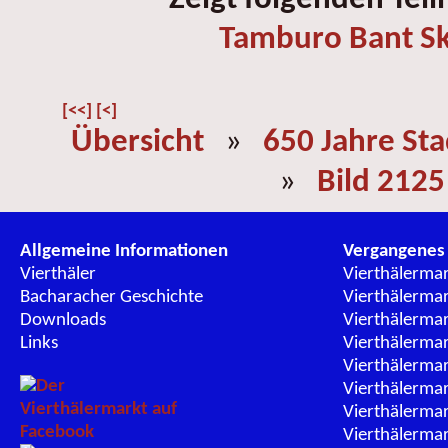
Tamburo Bant Sk
[<<]
[<]
Übersicht
»
650 Jahre St
»
Bild 2125
Allgemeine Informationen
Vergangenes
Vierthäler
Vierthälerma
Bacharacher Geschichte
Vierthälerma
Downloads
Vierthälerma
Links
Vierthälerma
Vierthälerma
Vierthälerma
Vierthälerma
Vierthälerma