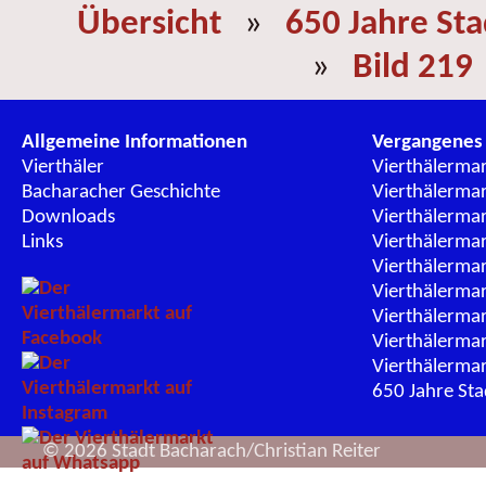
Übersicht
»
650 Jahre St
»
Bild 219
Allgemeine Informationen
Vergangenes
Vierthäler
Vierthälerma
Bacharacher Geschichte
Vierthälerma
Downloads
Vierthälerma
Links
Vierthälerma
Vierthälerma
Vierthälerma
Vierthälerma
Vierthälerma
Vierthälerma
650 Jahre St
© 2026 Stadt Bacharach/Christian Reiter