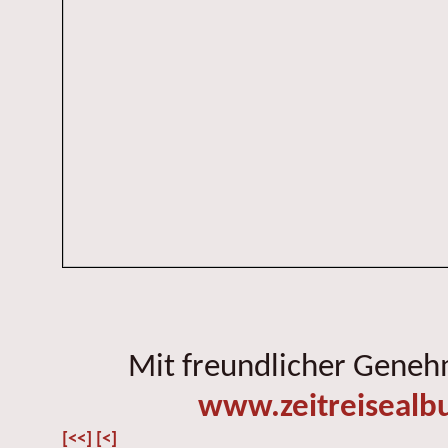
Mit freundlicher Gene
www.zeitreisealb
[<<]
[<]