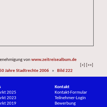
 Genehmigung von
www.zeitreisealbum.de
[>] [>>]
50 Jahre Stadtrechte 2006
»
Bild 222
s
Kontakt
arkt 2025
Kontakt-Formular
arkt 2023
Teilnehmer-Login
arkt 2019
Bewerbung