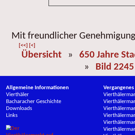
Mit freundlicher Genehmigung 
[<<]
[<]
Übersicht
»
650 Jahre St
»
Bild 2245
Allgemeine Informationen
Vergangenes
Vierthäler
Vierthälerma
Bacharacher Geschichte
Vierthälerma
Downloads
Vierthälerma
Links
Vierthälerma
Vierthälerma
Vierthälerma