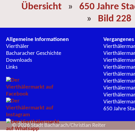
Übersicht
»
650 Jahre St
»
Bild 228
Allgemeine Informationen
Vergangenes
Vierthäler
Vierthälerma
Bacharacher Geschichte
Vierthälerma
Downloads
Vierthälerma
Links
Vierthälerma
Vierthälerma
Vierthälerma
Vierthälerma
Vierthälerma
Vierthälerma
650 Jahre St
© 2026 Stadt Bacharach/Christian Reiter