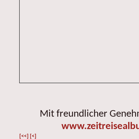
Mit freundlicher Gene
www.zeitreisealb
[<<]
[<]