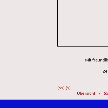
Mit freundl
Ze
[<<]
[<]
Übersicht
»
65