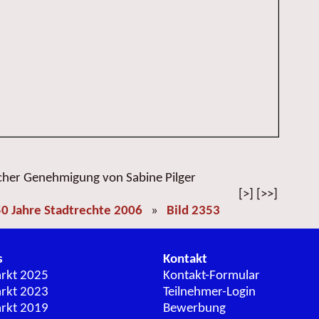
icher Genehmigung von Sabine Pilger
[>] [>>]
0 Jahre Stadtrechte 2006
»
Bild 2353
s
Kontakt
arkt 2025
Kontakt-Formular
arkt 2023
Teilnehmer-Login
arkt 2019
Bewerbung