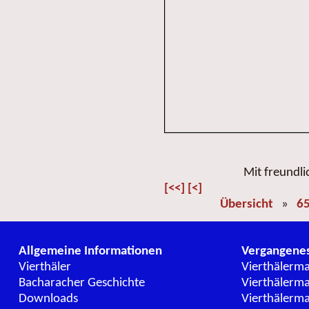
Mit freundl
[<<]
[<]
Übersicht
»
65
Allgemeine Informationen
Vergangene
Vierthäler
Vierthälerm
Bacharacher Geschichte
Vierthälerm
Downloads
Vierthälerm