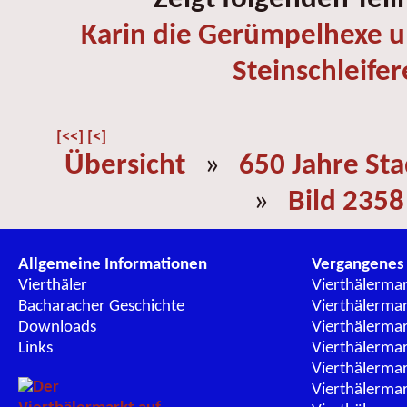
Karin die Gerümpelhexe 
Steinschleifer
[<<]
[<]
Übersicht
»
650 Jahre St
»
Bild 2358
Allgemeine Informationen
Vergangenes
Vierthäler
Vierthälerma
Bacharacher Geschichte
Vierthälerma
Downloads
Vierthälerma
Links
Vierthälerma
Vierthälerma
Vierthälerma