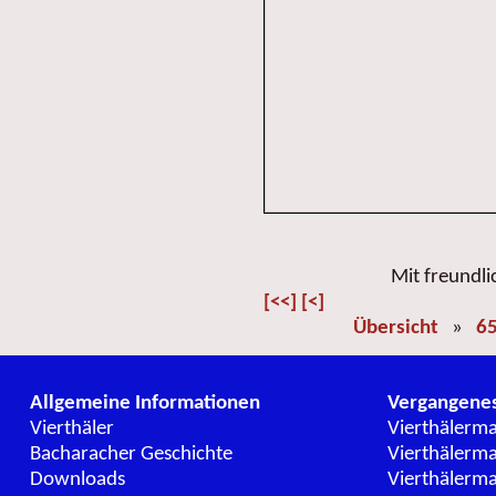
Mit freundl
[<<]
[<]
Übersicht
»
65
Allgemeine Informationen
Vergangene
Vierthäler
Vierthälerm
Bacharacher Geschichte
Vierthälerm
Downloads
Vierthälerm