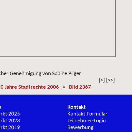
icher Genehmigung von Sabine Pilger
[>] [>>]
0 Jahre Stadtrechte 2006
»
Bild 2367
s
Kontakt
arkt 2025
Kontakt-Formular
arkt 2023
Teilnehmer-Login
arkt 2019
Bewerbung