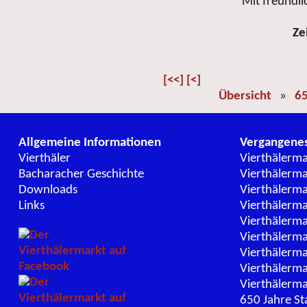
Mit freundl
Ze
[<<]
[<]
Übersicht
»
65
Allgemeine Informationen
Vergangene
Vierthäler
Vierthälerm
Bacharacher Geschichte
Vierthälerm
Downloads
Vierthälerm
Links
Vierthälerm
Vierthälerm
Vierthälerm
Vierthälerm
Vierthälerm
Vierthälerm
650 Jahre St