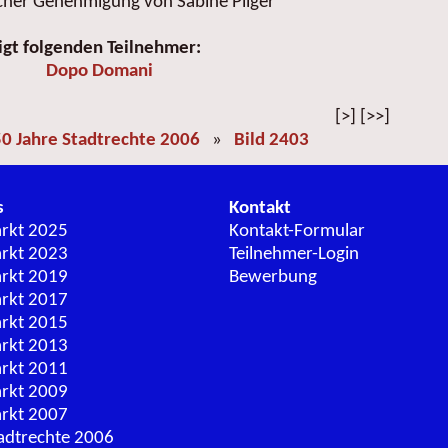
icher Genehmigung von Sabine Pilger
igt folgenden Teilnehmer:
Dopo Domani
[>] [>>]
0 Jahre Stadtrechte 2006
»
Bild 2403
s
Kontakt
arkt 2025
Kontakt-Formular
arkt 2023
Teilnehmer-Login
arkt 2019
Bewerbung
arkt 2017
arkt 2015
arkt 2013
arkt 2011
arkt 2009
arkt 2007
adtrechte 2006