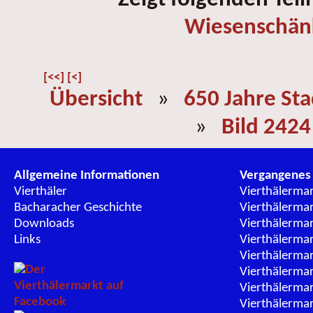
Wiesenschän
[<<]
[<]
Übersicht
»
650 Jahre St
»
Bild 2424
Allgemeine Informationen
Vergangenes
Vierthäler
Vierthälerma
Bacharacher Geschichte
Vierthälerma
Downloads
Vierthälerma
Links
Vierthälerma
Vierthälerma
Vierthälerma
Vierthälerma
Vierthälerma