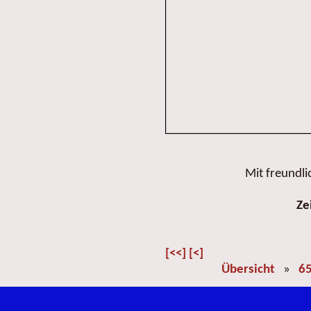
Mit freundl
Ze
[<<]
[<]
Übersicht
»
65